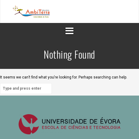
S
k
i
p
t
o
c
o
n
Nothing Found
t
e
n
t
It seems we can’t find what you’re looking for. Perhaps searching can help.
S
e
a
r
c
h
f
o
r
: